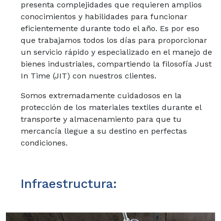
presenta complejidades que requieren amplios
conocimientos y habilidades para funcionar
eficientemente durante todo el año. Es por eso
que trabajamos todos los días para proporcionar
un servicio rápido y especializado en el manejo de
bienes industriales, compartiendo la filosofía Just
In Time (JIT) con nuestros clientes.
Somos
extremadamente
cuidadosos
en
la
protección
de
los
materiales
textiles
durante
el
transporte
y
almacenamiento
para
que
tu
mercancía
llegue
a
su
destino
en
perfectas
condiciones.
Infraestructura:
• Almacenamiento y zona de carga/descarga:
Importación: 7. 500 m2.