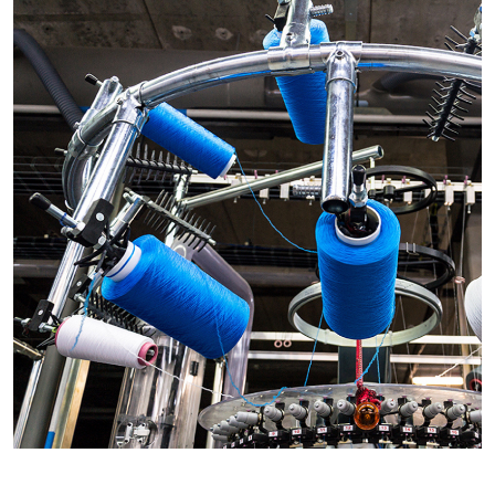
Exportación: 7. 200 m2.
• Plataformas de carga y descarga directa:
Importación: 36 muelles.
Exportación: 20 muelles.
• Mezzanines para realizar servicios adicionales.
• Bóveda para mercancía de alto valor.
• Almacenamiento y manipulación de mercancías
peligrosas.
• Básculas con una capacidad de peso de 1 g a 10
toneladas.
• Sistema de carga y descarga (Rollerbed).
• Área de inspección, con acceso controlado y
vigilancia 24/7.
• Más de 200 cámaras de vigilancia CCTV.