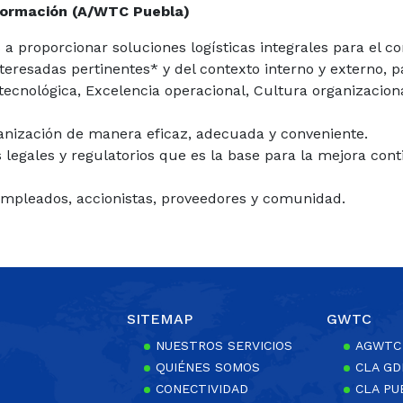
nformación (A/WTC Puebla)
roporcionar soluciones logísticas integrales para el com
nteresadas pertinentes* y del contexto interno y externo, 
tecnológica, Excelencia operacional, Cultura organizaciona
ganización de manera eficaz, adecuada y conveniente.
 legales y regulatorios que es la base para la mejora con
 empleados, accionistas, proveedores y comunidad.
SITEMAP
GWTC
NUESTROS SERVICIOS
AGWTC
QUIÉNES SOMOS
CLA GD
CONECTIVIDAD
CLA PU