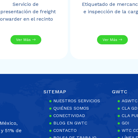
Servicio de
Etiquetado de mercanc
epresentación de freight
e inspección de la car
forwarder en el recinto
Ver Más
Ver Más
SITEMAP
GWTC
NUESTROS SERVICIOS
AGWTC
QUIÉNES SOMOS
CLA GD
CONECTIVIDAD
CLA PU
México,
BLOG EN GWTC
GOI
 y 51% de
CONTACTO
WTC C
BOLSA DE TRABAJO
LÍNEA 