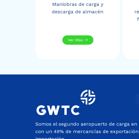
Maniobras de carga y
descarga de almacén
r
Ver Más
Somos el segundo aeropuerto de carga en 
con un 49% de mercancías de exportación
importación.