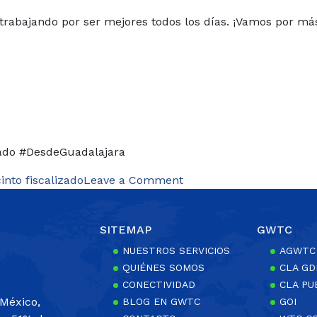
rabajando por ser mejores todos los días. ¡Vamos por más
zado #DesdeGuadalajara
on
into fiscalizado
Leave a Comment
Recintos
Fiscalizados
SITEMAP
GWTC
del
grupo
NUESTROS SERVICIOS
AGWTC
GWTC
QUIÉNES SOMOS
CLA GD
cumplen
CONECTIVIDAD
CLA PU
30
México,
BLOG EN GWTC
GOI
años