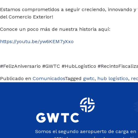
Estamos comprometidos a seguir creciendo, innovando y t
del Comercio Exterior!
Conoce un poco más de nuestra historia aquí:
https://youtu.be/yw6KEM7yXxo
#FelizAniversario #GWTC #HubLogístico #RecintoFiscali
Publicado en
Comunicados
Tagged
gwtc
,
hub logístico
,
rec
Somos el segundo aeropuerto de carga en 