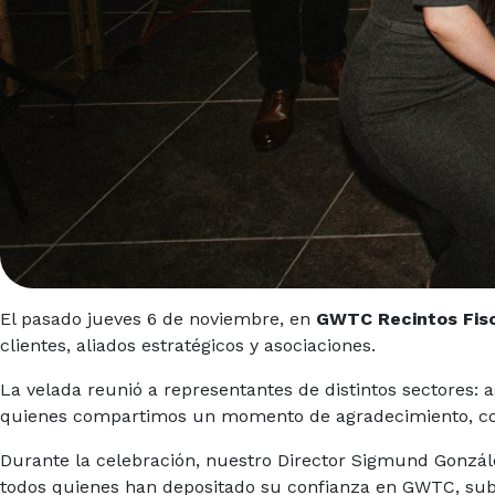
El pasado jueves 6 de noviembre, en
GWTC Recintos Fisc
clientes, aliados estratégicos y asociaciones.
La velada reunió a representantes de distintos sectores:
quienes compartimos un momento de agradecimiento, convi
Durante la celebración, nuestro Director Sigmund Gonzále
todos quienes han depositado su confianza en GWTC, subra