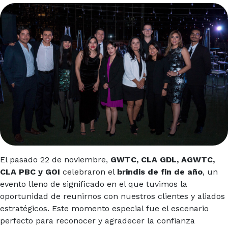
El pasado 22 de noviembre,
GWTC, CLA GDL, AGWTC,
CLA PBC y GOI
celebraron el
brindis de fin de año
, un
evento lleno de significado en el que tuvimos la
oportunidad de reunirnos con nuestros clientes y aliados
estratégicos. Este momento especial fue el escenario
perfecto para reconocer y agradecer la confianza