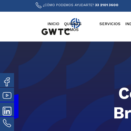
¿CÓMO PODEMOS AYUDARTE?
33 2101 3600
INICIO
QUIÉNES
SERVICIOS
IN
SOMOS
C
Br