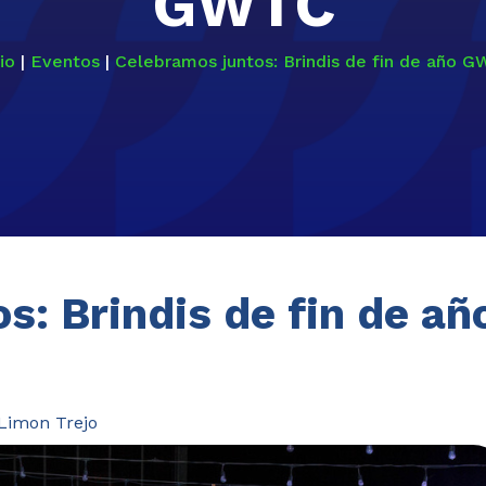
GWTC
io
|
Eventos
|
Celebramos juntos: Brindis de fin de año 
s: Brindis de fin de añ
Limon Trejo