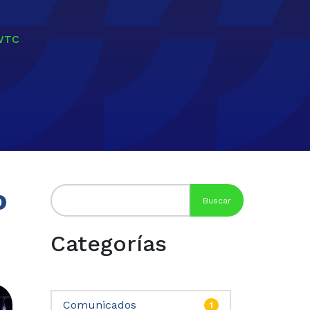
GWTC
o
Categorías
Comunicados
1