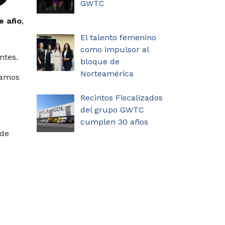
GWTC
de año
,
El talento femenino
como impulsor al
ntes.
bloque de
Norteamérica
ramos
Recintos Fiscalizados
del grupo GWTC
cumplen 30 años
 de