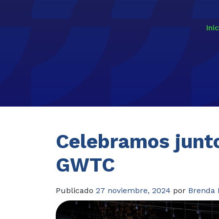
Inic
Celebramos junto
GWTC
Publicado
27 noviembre, 2024
por
Brenda 