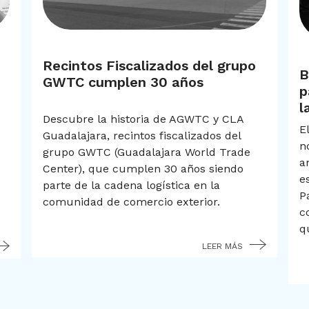
Comunicados
Recintos Fiscalizados del grupo
B
GWTC cumplen 30 años
p
l
Descubre la historia de AGWTC y CLA
E
Guadalajara, recintos fiscalizados del
n
grupo GWTC (Guadalajara World Trade
a
Center), que cumplen 30 años siendo
e
parte de la cadena logística en la
P
comunidad de comercio exterior.
c
q
LEER MÁS
LEER MÁS