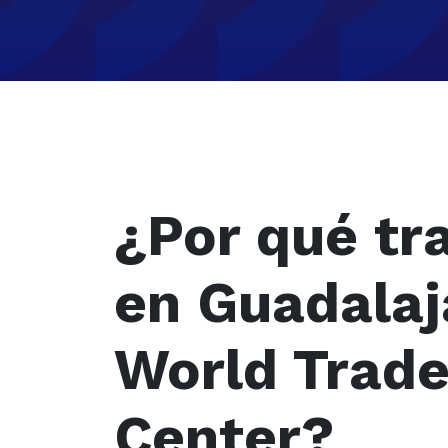
¿Por qué tr
en Guadalaj
World Trad
Center?